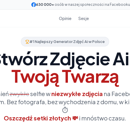
630 000+
osób w naszej społeczności na Facebooku
Opinie
Sesje
#1 Najlepszy Generator Zdjęć Ai w Polsce
twórz Zdjęcie Ai
Twoją Twarzą
ień
zwykłe
selfie w
niezwykłe zdjęcia
na Faceb
m. Bez fotografa, bez wychodzenia z domu, w ki
⏱️
Oszczędź setki złotych 💸
i mnóstwo czasu.