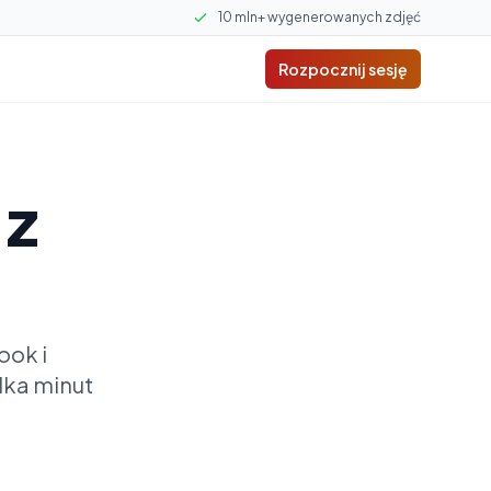
10 mln+ wygenerowanych zdjęć
Rozpocznij sesję
 z
ook i
lka minut