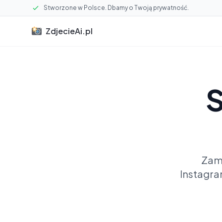
Stworzone w Polsce. Dbamy o Twoją prywatność.
ZdjecieAi.pl
S
Zam
Instagra