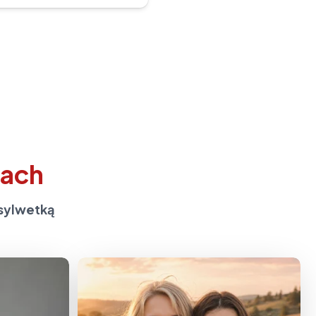
zach
 sylwetką