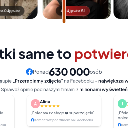
Zwykłe Zdjęcie
Zdjęcie AI
Zwykłe Zdję
Zdjęcie AI
tki same to
potwier
630 000
Ponad
osób
grupie
„Przerabiamy zdjęcia”
na Facebooku -
największa w
Sprawdź opinie pod naszymi filmami z
milionami wyświetleń
ku
Zobacz na naszym Facebooku
Alina
A
J
1,3M
wyświetleń
618 
ie
„
Polecam z całego ❤️ super zdjęcia
”
„
Efekt
polec
Komentarz pod filmem na Facebooku
ooku
Kom