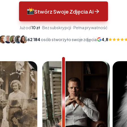
Stwórz Swoje Zdjęcia Ai
Już od
10 zł
· Bez subskrypcji · Pełna prywatność
62 184
osób stworzyło swoje zdjęcia
4,8
Ocena w Googl