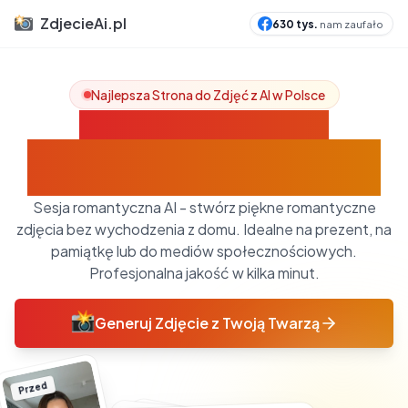
ZdjecieAi.pl
630 tys.
nam zaufało
Najlepsza Strona do Zdjęć z AI w Polsce
Sesja Romantyczna z AI -
Romantyczne Zdjęcia dla Par i Singli
Sesja romantyczna AI - stwórz piękne romantyczne
zdjęcia bez wychodzenia z domu. Idealne na prezent, na
pamiątkę lub do mediów społecznościowych.
Profesjonalna jakość w kilka minut.
Generuj Zdjęcie z Twoją Twarzą
Przed