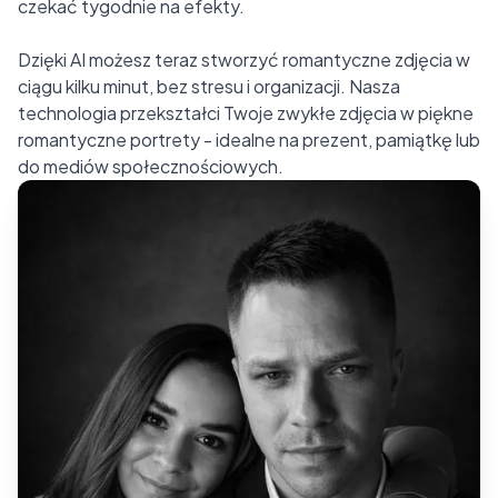
czekać tygodnie na efekty.
Dzięki AI możesz teraz stworzyć romantyczne zdjęcia w
ciągu kilku minut, bez stresu i organizacji. Nasza
technologia przekształci Twoje zwykłe zdjęcia w piękne
romantyczne portrety - idealne na prezent, pamiątkę lub
do mediów społecznościowych.