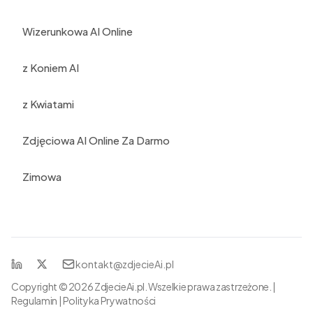
Wizerunkowa AI Online
z Koniem AI
z Kwiatami
Zdjęciowa AI Online Za Darmo
Zimowa
kontakt@zdjecieAi.pl
Linkedin
XTwitter
Copyright ©
2026
ZdjecieAi.pl
. Wszelkie prawa zastrzeżone. |
Regulamin
|
Polityka Prywatności