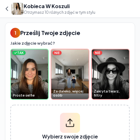
Kobieca W Koszuli
Otrzymasz 10 różnych zdjęć w tym stylu
Prześlij Twoje zdjęcie
1
Jakie zdjęcie wybrać?
TAK
NIE
NIE
Za daleko, więcej
Zakryta twarz,
Proste selfie
osób
filtry
Wybierz swoje zdjęcie