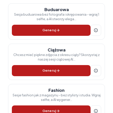
Buduarowa
Sesja buduarowa bez fotografa i skrępowania - wgraj 1
selfie, a AI stworzy elega...
Generuj
Ciążowa
Chcesz mieć piękne zdjęcia z okresu ciąży? Skorzystaj z
naszej sesji ciążowej AI...
Generuj
Fashion
Sesje fashion jak z magazynu - bez stylisty i studia. Wgraj
selfie, a AI wygener...
Generuj