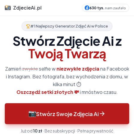
ZdjecieAi.pl
630 tys.
nam zaufało
#1 Najlepszy Generator Zdjęć Ai w Polsce
Stwórz Zdjęcie Ai z
Twoją Twarzą
Zamień
zwykłe
selfie w
niezwykłe zdjęcia
na Facebook
i Instagram. Bez fotografa, bez wychodzenia z domu, w
kilka minut ⏱️
Oszczędź setki złotych 💸
i mnóstwo czasu.
Stwórz Swoje Zdjęcia Ai
Już od
10 zł
· Bez subskrypcji · Pełna prywatność