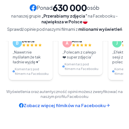
630 000
Ponad
osób
na naszej grupie
„Przerabiamy zdjęcia”
na Facebooku -
największa w Polsce
Zobacz na naszym
Zobacz na naszym
Zobacz
Sprawdź opinie pod naszymi filmami z
Facebooku
Facebooku
milionami wyświetleń
Fac
Beata
Alina
Jus
B
A
J
4,7M
wyświetleń
1,3M
wyświetleń
618 tys
„
Nawet nie
„
Polecam z całego
„
Efekt jes
myślałam że tak
❤️ super zdjęcia
”
sesji zdj
ładnie wyjdę ♥️
”
polecam 
Komentarz pod
filmem na Facebooku
Komentarz pod
Komenta
filmem na Facebooku
filmem n
Wyświetlenia oraz autentyczność opinii możesz zweryfikować na
naszym profilu Facebooku
Zobacz więcej filmików na Facebooku