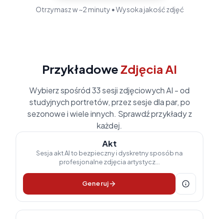
Otrzymasz w ~2 minuty • Wysoka jakość zdjęć
Przykładowe
Zdjęcia AI
Wybierz spośród
33
sesji zdjęciowych AI - od
studyjnych portretów, przez sesje dla par, po
sezonowe i wiele innych. Sprawdź przykłady z
każdej.
Akt
Sesja akt AI to bezpieczny i dyskretny sposób na
profesjonalne zdjęcia artystycz...
Generuj