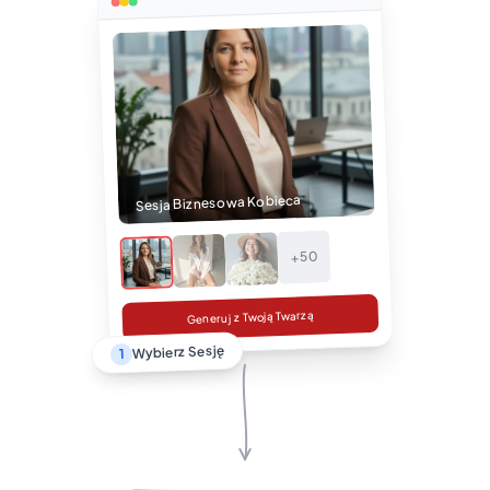
Sesja Biznesowa Kobieca
+50
Generuj z Twoją Twarzą
Wybierz Sesję
1